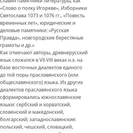
славян памятники литературы, как
«Слово о полку Игореве», Изборники
Святослава 1073 и 1076 гг., «Повесть
временных лет», юридические и
деловые памятники: «Русская
Правда», новгородские берестяные
грамоты и др.»
Как отмечают авторы, древнерусский
язык сложился в VII-VIII веках н.э. на
базе восточных диалектов единого
до той поры праславянского (или
общеславянского) языка. Из других
диалектов праславянского языка
сформировались южнославянские
языки: сербский и хорватский,
словенский и македонский,
болгарский; западнославянские:
польский, чешский, словацкий,