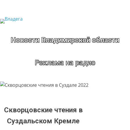
Перейти
к
содержимому
Новости Владимирской области
Реклама на радио
Скворцовские чтения в
Суздальском Кремле