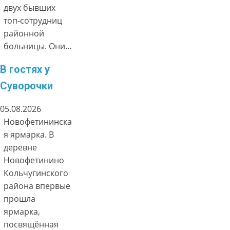
двух бывших
топ-сотрудниц
районной
больницы. Они…
В гостях у
Суворочки
05.08.2026
Новофетининска
я ярмарка. В
деревне
Новофетинино
Кольчугинского
района впервые
прошла
ярмарка,
посвящённая