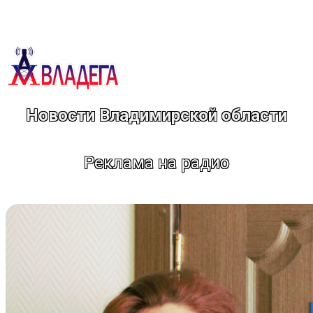
Перейти
к
содержимому
Новости Владимирской области
Реклама на радио