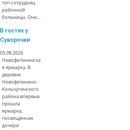
топ-сотрудниц
районной
больницы. Они…
В гостях у
Суворочки
05.08.2026
Новофетининска
я ярмарка. В
деревне
Новофетинино
Кольчугинского
района впервые
прошла
ярмарка,
посвящённая
дочери