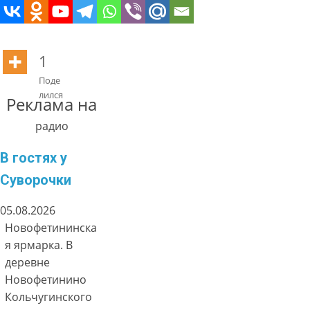
1
Поде
лился
Реклама на
радио
В гостях у
Суворочки
05.08.2026
Новофетининска
я ярмарка. В
деревне
Новофетинино
Кольчугинского