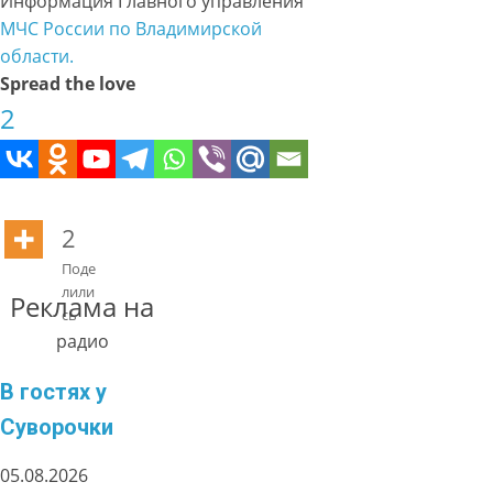
Информация Главного управления
МЧС России по Владимирской
области.
Spread the love
2
2
Поде
лили
Реклама на
сь
радио
В гостях у
Суворочки
05.08.2026