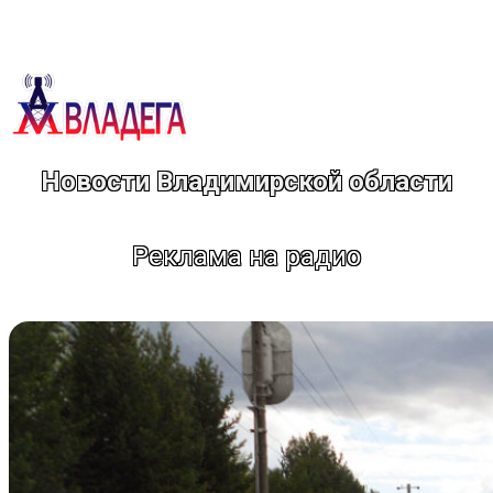
Перейти
к
содержимому
Новости Владимирской области
Реклама на радио