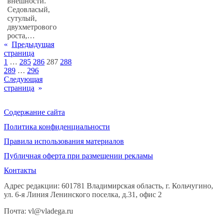
внешности.
Седовласый,
сутулый,
двухметрового
роста,…
«
Предыдущая
страница
1
…
285
286
287
288
289
…
296
Следующая
страница
»
Содержание сайта
Политика конфиденциальности
Правила использования материалов
Публичная оферта при размещении рекламы
Контакты
Адрес редакции: 601781 Владимирская область, г. Кольчугино,
ул. 6-я Линия Ленинского поселка, д.31, офис 2
Почта: vl@vladega.ru