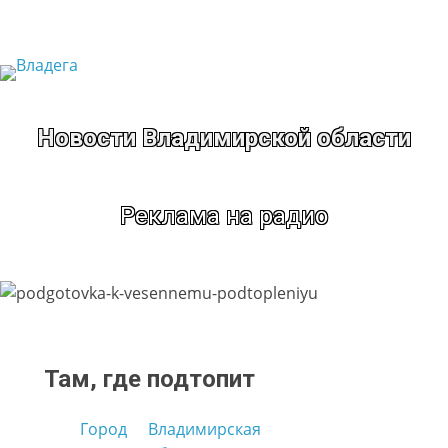
Перейти
к
содержимому
Новости Владимирской области
Реклама на радио
Там, где подтопит
Город
Владимирская