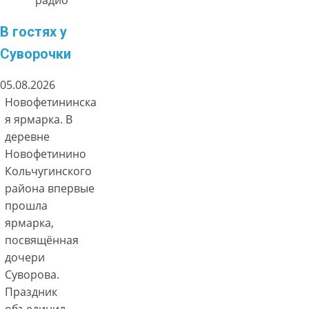
радио
В гостях у
Суворочки
05.08.2026
Новофетининска
я ярмарка. В
деревне
Новофетинино
Кольчугинского
района впервые
прошла
ярмарка,
посвящённая
дочери
Суворова.
Праздник
объединил…