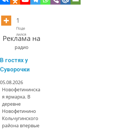
1
Поде
лился
Реклама на
радио
В гостях у
Суворочки
05.08.2026
Новофетининска
я ярмарка. В
деревне
Новофетинино
Кольчугинского
района впервые