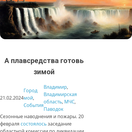
А плавсредства готовь
зимой
Владимир
, 
Город
Владимирская
21.02.2024
мой
, 
область
, 
МЧС
, 
События
Паводок
Сезонные наводнения и пожары. 20
февраля
состоялось
заседание
областной комиссии по ликвидации