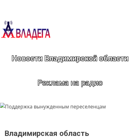
Перейти
к
содержимому
Новости Владимирской области
Реклама на радио
Владимирская область