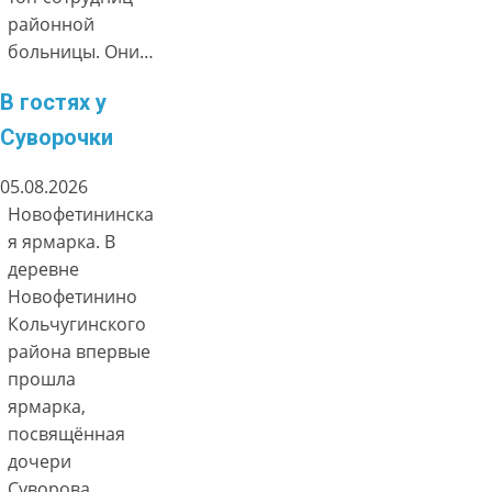
районной
больницы. Они…
В гостях у
Суворочки
05.08.2026
Новофетининска
я ярмарка. В
деревне
Новофетинино
Кольчугинского
района впервые
прошла
ярмарка,
посвящённая
дочери
Суворова.