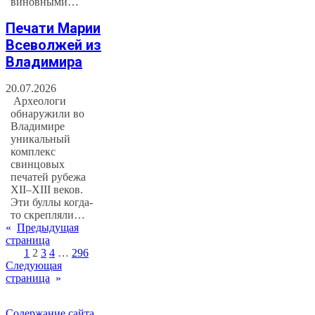
виновными…
Печати Марии
Всеволжей из
Владимира
20.07.2026
Археологи
обнаружили во
Владимире
уникальный
комплекс
свинцовых
печатей рубежа
XII–XIII веков.
Эти буллы когда-
то скрепляли…
«
Предыдущая
страница
1
2
3
4
…
296
Следующая
страница
»
Содержание сайта