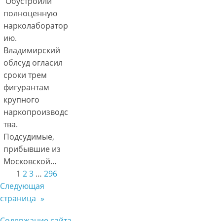
Обустроили
полноценную
нарколаборатор
ию.
Владимирский
облсуд огласил
сроки трем
фигурантам
крупного
наркопроизводс
тва.
Подсудимые,
прибывшие из
Московской…
1
2
3
…
296
Следующая
страница
»
Содержание сайта