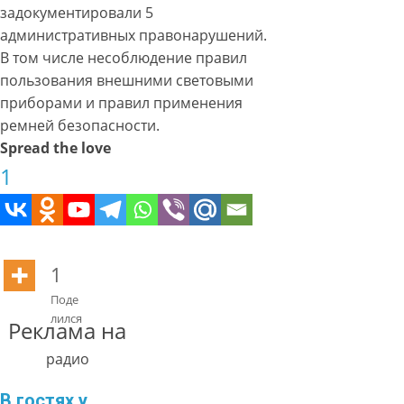
задокументировали 5
административных правонарушений.
В том числе несоблюдение правил
пользования внешними световыми
приборами и правил применения
ремней безопасности.
Spread the love
1
1
Поде
лился
Реклама на
радио
В гостях у