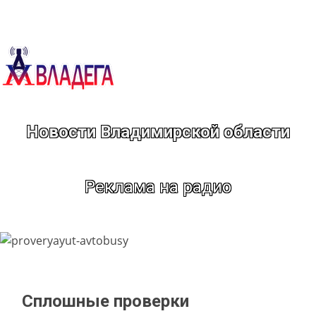
Перейти
к
содержимому
Новости Владимирской области
Реклама на радио
Сплошные проверки