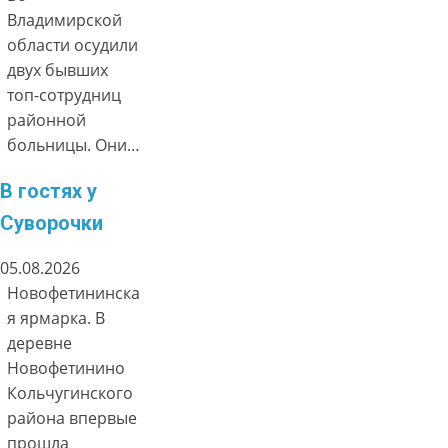
Владимирской
области осудили
двух бывших
топ-сотрудниц
районной
больницы. Они…
В гостях у
Суворочки
05.08.2026
Новофетининска
я ярмарка. В
деревне
Новофетинино
Кольчугинского
района впервые
прошла