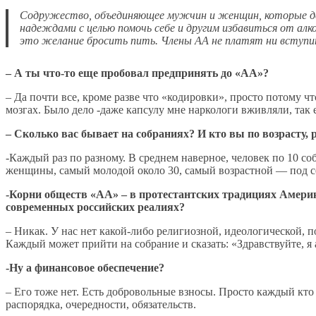
Содружество, объединяющее мужчин и женщин, которые дел
надеждами с целью помочь себе и другим избавиться от алк
это желание бросить пить. Члены АА не платят ни вступит
– А ты что-то еще пробовал предпринять до «АА»?
– Да почти все, кроме разве что «кодировки», просто потому чт
мозгах. Было дело -даже капсулу мне наркологи вживляли, так е
– Сколько вас бывает на собраниях? И кто вы по возрасту, 
-Каждый раз по разному. В среднем наверное, человек по 10 с
женщины, самый молодой около 30, самый возрастной — под с
-Корни обществ «АА» – в протестантских традициях Америки
современных российских реалиях?
– Никак. У нас нет какой-либо религиозной, идеологической, 
Каждый может прийти на собрание и сказать: «Здравствуйте, я
-Ну а финансовое обеспечение?
– Его тоже нет. Есть добровольные взносы. Просто каждый кто 
распорядка, очередности, обязательств.