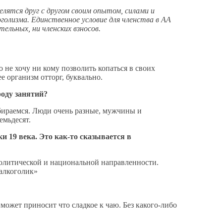
ятся друг с другом своим опытом, силами и
оголизма.
Единственное условие для членства в АА
ельных, ни членских взносов.
о не хочу ни кому позволить копаться в своих
е организм отторг, буквально.
роду занятий?
обираемся. Люди очень разные, мужчины и
емьдесят.
 19 века. Это как-то сказывается в
политической и национальной направленности.
 алкоголик»
может приносит что сладкое к чаю. Без какого-либо