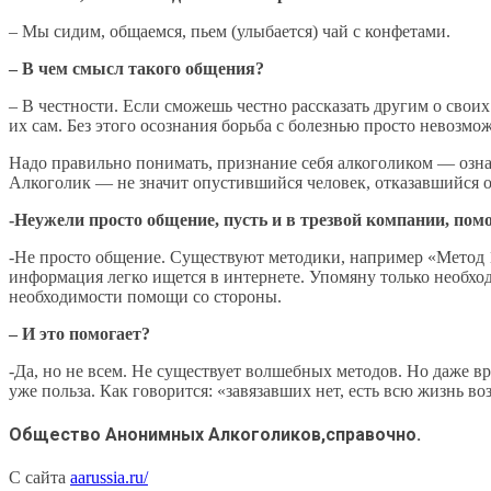
– Мы сидим, общаемся, пьем (улыбается) чай с конфетами.
– В чем смысл такого общения?
– В честности. Если сможешь честно рассказать другим о своих
их сам. Без этого осознания борьба с болезнью просто невозмо
Надо правильно понимать, признание себя алкоголиком — озна
Алкоголик — не значит опустившийся человек, отказавшийся 
-Неужели просто общение, пусть и в трезвой компании, помо
-Не просто общение. Существуют методики, например «Метод 1
информация легко ищется в интернете. Упомяну только необхо
необходимости помощи со стороны.
– И это помогает?
-Да, но не всем. Не существует волшебных методов. Но даже 
уже польза. Как говорится: «завязавших нет, есть всю жизнь 
Общество Анонимных Алкоголиков,справочно.
С сайта
aarussia.ru/