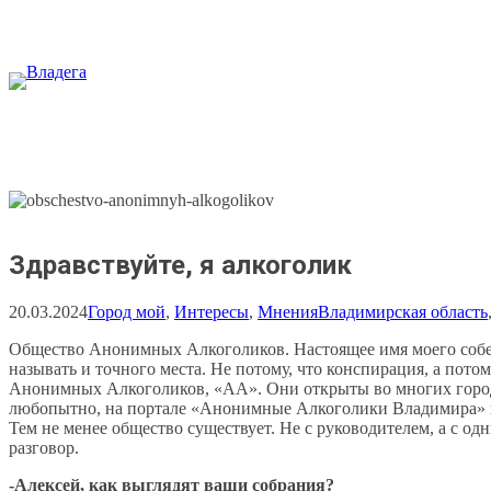
Перейти
к
содержимому
Здравствуйте, я алкоголик
20.03.2024
Город мой
, 
Интересы
, 
Мнения
Владимирская область
Общество Анонимных Алкоголиков. Настоящее имя моего собес
называть и точного места. Не потому, что конспирация, а потом
Анонимных Алкоголиков, «АА». Они открыты во многих города
любопытно, на портале «Анонимные Алкоголики Владимира» п
Тем не менее общество существует. Не с руководителем, а с о
разговор.
-Алексей, как выглядят ваши собрания?