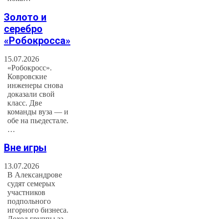
Золото и
серебро
«Робокросса»
15.07.2026
«Робокросс».
Ковровские
инженеры снова
доказали свой
класс. Две
команды вуза — и
обе на пьедестале.
…
Вне игры
13.07.2026
В Александрове
судят семерых
участников
подпольного
игорного бизнеса.
Доход группы за