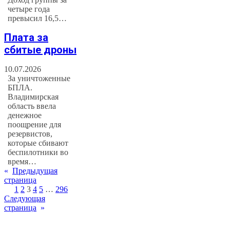
четыре года
превысил 16,5…
Плата за
сбитые дроны
10.07.2026
За уничтоженные
БПЛА.
Владимирская
область ввела
денежное
поощрение для
резервистов,
которые сбивают
беспилотники во
время…
«
Предыдущая
страница
1
2
3
4
5
…
296
Следующая
страница
»