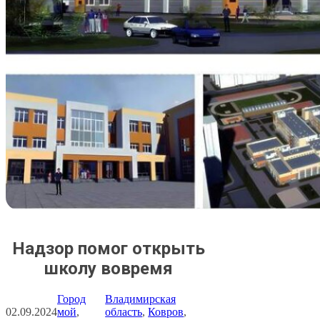
Надзор помог открыть
школу вовремя
Город
Владимирская
02.09.2024
мой
, 
область
, 
Ковров
, 