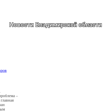
Новости Владимирской области
вров
.
проблема –
 главная
нан
ным