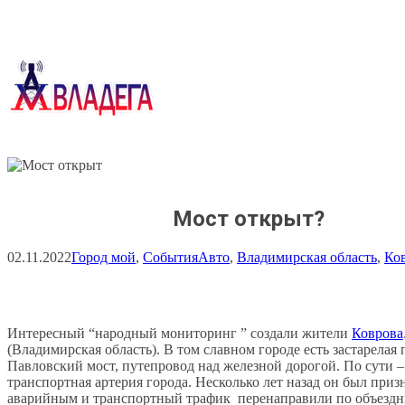
Перейти
к
содержимому
Мост открыт?
02.11.2022
Город мой
, 
События
Авто
, 
Владимирская область
, 
Ко
Интересный “народный мониторинг ” создали жители
Коврова
(Владимирская область). В том славном городе есть застарелая 
Павловский мост, путепровод над железной дорогой. По сути –
транспортная артерия города. Несколько лет назад он был приз
аварийным и транспортный трафик перенаправили по объезд