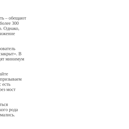
ить – обещают
более 300
о. Однако,
вижение
зователь
 закрыт». В
рдят минимум
айте
 призываем
 есть
рез мост
ться
кого рода
мались.