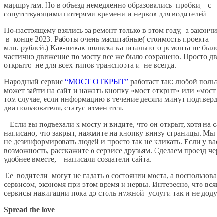
маршрутам. Но в объезд немедленно образовались пробки, с
сопутствующими потерями времени и нервов для водителей.
По-настоящему взялись за ремонт только в этом году, а законч
в конце 2023. Работы очень масштабные( стоимость проекта – 
млн. рублей.) Как-никак полвека капитального ремонта не был
частично движение по мосту все же было сохранено. Просто д
открыто не для всех типов транспорта и не всегда.
Народный сервис
“МОСТ ОТКРЫТ”
работает так: любой поль
может зайти на сайт и нажать кнопку «мост открыт» или «мост
том случае, если информацию в течение десяти минут подтве
два пользователя, статус изменится.
– Если вы подъехали к мосту и видите, что он открыт, хотя на с
написано, что закрыт, нажмите на кнопку внизу страницы. Мы
не дезинформировать людей и просто так не кликать. Если у вас
возможность, расскажите о сервисе друзьям. Сделаем проезд че
удобнее вместе, – написали создатели сайта.
Т.е водители могут не гадать о состоянии моста, а воспользова
сервисом, экономя при этом время и нервы. Интересно, что вся
сервисы навигации пока до столь нужной услуги так и не доду
Spread the love