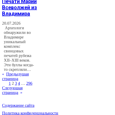
Печати Марии
Всеволжей из
Владимира
20.07.2026
Археологи
обнаружили во
Владимире
уникальный
комплекс
свинцовых
печатей рубежа
XII–XIII веков.
Эти буллы когда-
то скрепляли…
«
Предыдущая
страница
1
2
3
4
…
296
Следующая
страница
»
Содержание сайта
Политика конфиденциальности