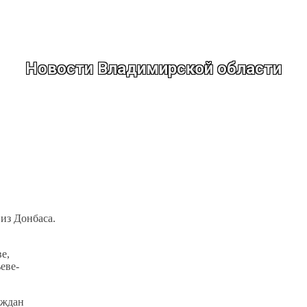
Новости Владимирской области
из Донбаса.
е,
еве-
аждан