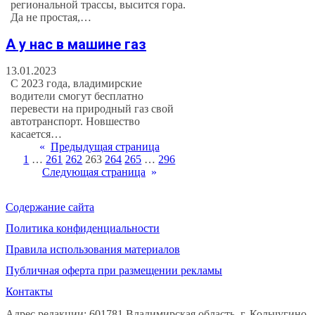
региональной трассы, высится гора.
Да не простая,…
А у нас в машине газ
13.01.2023
С 2023 года, владимирские
водители смогут бесплатно
перевести на природный газ свой
автотранспорт. Новшество
касается…
«
Предыдущая страница
1
…
261
262
263
264
265
…
296
Следующая страница
»
Содержание сайта
Политика конфиденциальности
Правила использования материалов
Публичная оферта при размещении рекламы
Контакты
Адрес редакции: 601781 Владимирская область, г. Кольчугино,