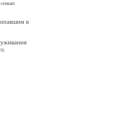
 семьях
попавшим в
луживания
л.