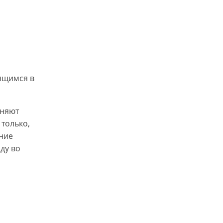
ящимся в
лняют
 только,
ние
оду во