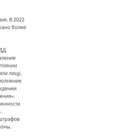
ия. В 2022
кано более
ДД.
вление
стоянии
ом лицу,
ыполнение
ождении
ения».
венности
.
 штрафов
йоны.