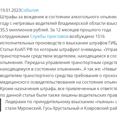
19.01.2023
События
Штрафы за вождение в состоянии алкогольного опьянен
году с нетрезвых водителей Владимирской области взыс
35,5 миллионов рублей. За 12 месяцев прошлого года
сотрудниками
Службы приставов
возбуждено 1516
исполнительных производств о взыскании штрафов ГИБ
Статьи КоАП РФ по которым штрафуют очевидны. «Упра
транспортным средством водителем, находящимся в со
опьянения. Передача управления транспортным средств
находящемуся в состоянии опьянения». А так же: «Нев
водителем транспортного средства требования о прох
медицинского освидетельствования на состояние опьян
Кроме назначения штрафа, все привлеченные к ответст
по данной статье были также лишены водительских прав
Лидерами по принудительному взысканию «пьяных»
стали Муромский, Гусь-Хрустальный и Ковровский ра