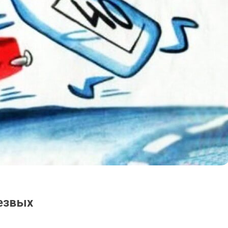
резвых