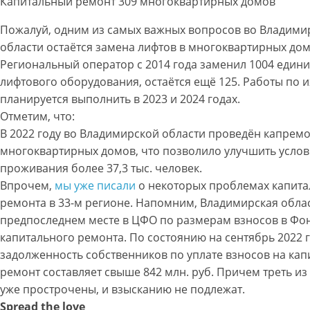
Капитальный ремонт 309 многоквартирных домов
Пожалуй, одним из самых важных вопросов во Владими
области остаётся замена лифтов в многоквартирных дом
Региональный оператор с 2014 года заменил 1004 един
лифтового оборудования, остаётся ещё 125. Работы по 
планируется выполнить в 2023 и 2024 годах.
Отметим, что:
В 2022 году во Владимирской области проведён капремо
многоквартирных домов, что позволило улучшить усло
проживания более 37,3 тыс. человек.
Впрочем,
мы уже писали
о некоторых проблемах капита
ремонта в 33-м регионе. Напомним, Владимирская облас
предпоследнем месте в ЦФО по размерам взносов в Фо
капитального ремонта. По состоянию на сентябрь 2022 
задолженность собственников по уплате взносов на ка
ремонт составляет свыше 842 млн. руб. Причем треть из
уже прострочены, и взысканию не подлежат.
Spread the love