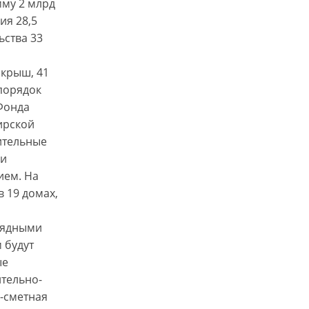
мму 2 млрд
ия 28,5
ьства 33
 крыш, 41
 порядок
Фонда
ирской
ительные
 и
ием. На
 19 домах,
рядными
 будут
ые
тельно-
о-сметная