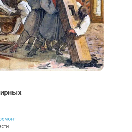
тирных
ремонт
ести