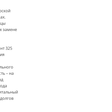
рской
ах.
ицы
их замене
нт 325
вия
льного
ть – на
нд
года
питальный
 долгов