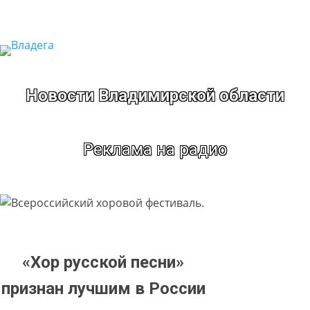
Перейти
к
содержимому
Новости Владимирской области
Реклама на радио
«Хор русской песни»
признан лучшим в России