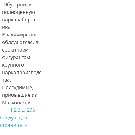
Обустроили
полноценную
нарколаборатор
ию.
Владимирский
облсуд огласил
сроки трем
фигурантам
крупного
наркопроизводс
тва.
Подсудимые,
прибывшие из
Московской…
1
2
3
…
296
Следующая
страница
»