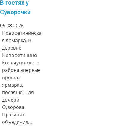
В гостях у
Суворочки
05.08.2026
Новофетининска
я ярмарка. В
деревне
Новофетинино
Кольчугинского
района впервые
прошла
ярмарка,
посвящённая
дочери
Суворова.
Праздник
объединил…