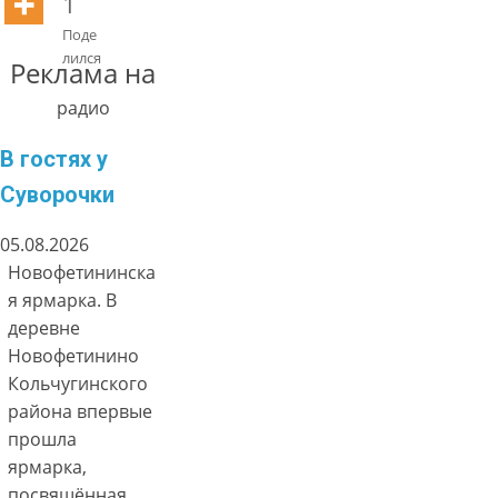
1
Поде
лился
Реклама на
радио
В гостях у
Суворочки
05.08.2026
Новофетининска
я ярмарка. В
деревне
Новофетинино
Кольчугинского
района впервые
прошла
ярмарка,
посвящённая