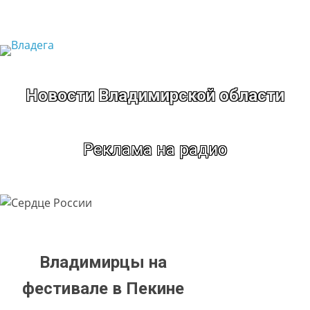
Перейти
к
содержимому
Новости Владимирской области
Реклама на радио
Владимирцы на
фестивале в Пекине