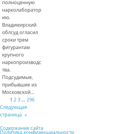
полноценную
нарколаборатор
ию.
Владимирский
облсуд огласил
сроки трем
фигурантам
крупного
наркопроизводс
тва.
Подсудимые,
прибывшие из
Московской…
1
2
3
…
296
Следующая
страница
»
Содержание сайта
Политика конфиденциальности