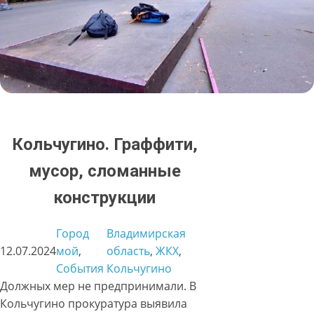
Кольчугино. Граффити,
мусор, сломанные
конструкции
Город
Владимирская
12.07.2024
мой
, 
область
, 
ЖКХ
, 
События
Кольчугино
Должных мер не предпринимали. В
Кольчугино прокуратура выявила