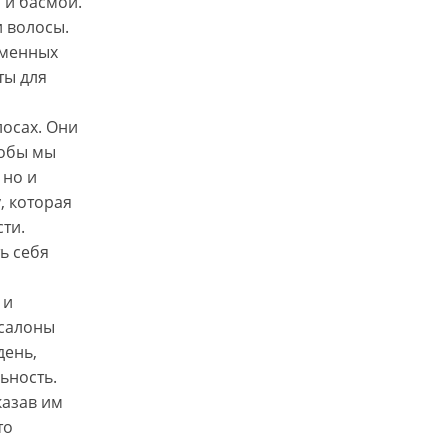
 и басмой.
и волосы.
еменных
ты для
лосах. Они
тобы мы
 но и
, которая
ти.
ь себя
 и
 салоны
день,
ьность.
казав им
то