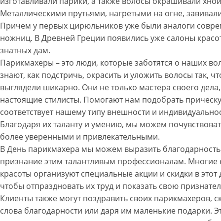
изготавливали парики, а также волосы окрашивали хной
Металлическими прутьями, нагретыми на огне, завивал
Причем у первых цирюльников уже были аналоги совр
ножниц. В Древней Греции появились уже салоны красо
знатных дам.
Парикмахеры – это люди, которые заботятся о наших во
знают, как подстричь, окрасить и уложить волосы так, ч
выглядели шикарно. Они не только мастера своего дела,
настоящие стилисты. Помогают нам подобрать прическу
соответствует нашему типу внешности и индивидуальнос
Благодаря их таланту и умению, мы можем почувствоват
более уверенными и привлекательными.
В День парикмахера мы можем выразить благодарность
признание этим талантливым профессионалам. Многие
красоты организуют специальные акции и скидки в этот 
чтобы отпраздновать их труд и показать свою признател
Клиенты также могут поздравить своих парикмахеров, с
слова благодарности или даря им маленькие подарки. Э