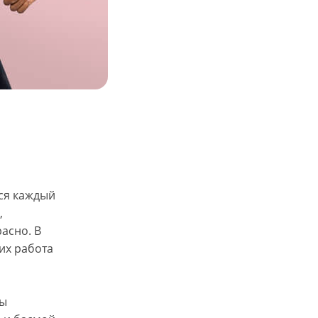
тся каждый
,
асно. В
их работа
ры