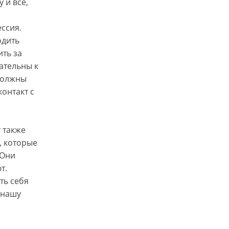
 и все,
ссия.
одить
ить за
ательны к
 должны
онтакт с
 также
, которые
 Они
т.
ть себя
 нашу