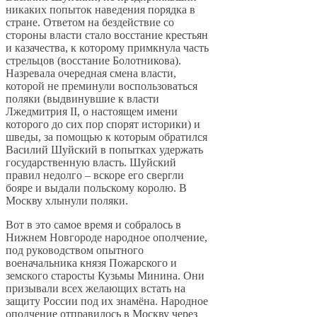
никаких попыток наведения порядка в
стране. Ответом на бездействие со
стороны власти стало восстание крестьян
и казачества, к которому примкнула часть
стрельцов (восстание Болотникова).
Назревала очередная смена власти,
которой не преминули воспользоваться
поляки (выдвинувшие к власти
Лжедмитрия II, о настоящем имени
которого до сих пор спорят историки) и
шведы, за помощью к которым обратился
Василий Шуйский в попытках удержать
государственную власть. Шуйский
правил недолго – вскоре его свергли
бояре и выдали польскому королю. В
Москву хлынули поляки.
Вот в это самое время и собралось в
Нижнем Новгороде народное ополчение,
под руководством опытного
военачальника князя Пожарского и
земского старосты Кузьмы Минина. Они
призывали всех желающих встать на
защиту России под их знамёна. Народное
ополчение отправилось в Москву через