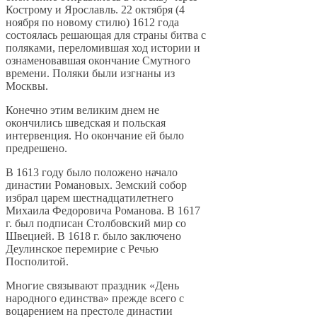
Кострому и Ярославль. 22 октября (4
ноября по новому стилю) 1612 года
состоялась решающая для страны битва с
поляками, переломившая ход истории и
ознаменовавшая окончание Смутного
времени. Поляки были изгнаны из
Москвы.
Конечно этим великим днем не
окончились шведская и польская
интервенция. Но окончание ей было
предрешено.
В 1613 году было положено начало
династии Романовых. Земский собор
избрал царем шестнадцатилетнего
Михаила Федоровича Романова. В 1617
г. был подписан Столбовский мир со
Швецией. В 1618 г. было заключено
Деулинское перемирие с Речью
Посполитой.
Многие связывают праздник «День
народного единства» прежде всего с
воцарением на престоле династии