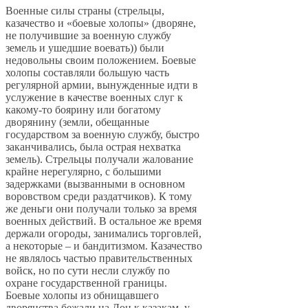
Военные силы страны (стрельцы,
казачество и «боевые холопы» (дворяне,
не получившие за военную службу
земель и ушедшие воевать)) были
недовольны своим положением. Боевые
холопы составляли большую часть
регулярной армии, вынужденные идти в
услужение в качестве военных слуг к
какому-то боярину или богатому
дворянину (земли, обещанные
государством за военную службу, быстро
заканчивались, была острая нехватка
земель). Стрельцы получали жалование
крайне нерегулярно, с большими
задержками (вызванными в основном
воровством среди раздатчиков). К тому
же деньги они получали только за время
военных действий. В остальное же время
держали огороды, занимались торговлей,
а некоторые – и бандитизмом. Казачество
не являлось частью правительственных
войск, но по сути несли службу по
охране государственной границы.
Боевые холопы из обнищавшего
дворянства бежали на Дон к казакам, у