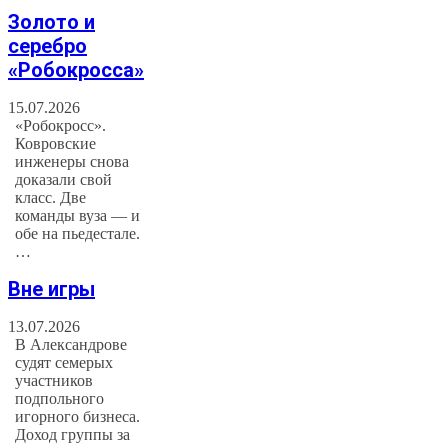
Золото и
серебро
«Робокросса»
15.07.2026
«Робокросс».
Ковровские
инженеры снова
доказали свой
класс. Две
команды вуза — и
обе на пьедестале.
…
Вне игры
13.07.2026
В Александрове
судят семерых
участников
подпольного
игорного бизнеса.
Доход группы за