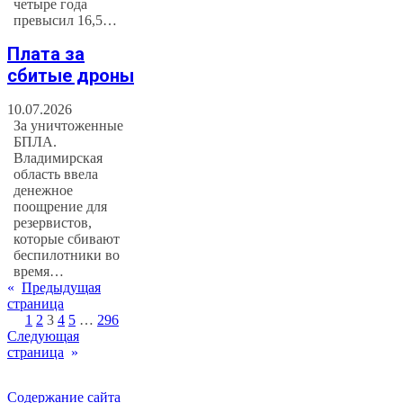
четыре года
превысил 16,5…
Плата за
сбитые дроны
10.07.2026
За уничтоженные
БПЛА.
Владимирская
область ввела
денежное
поощрение для
резервистов,
которые сбивают
беспилотники во
время…
«
Предыдущая
страница
1
2
3
4
5
…
296
Следующая
страница
»
Содержание сайта