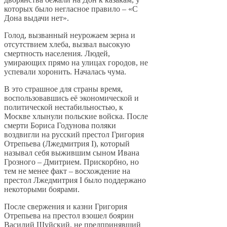
которых было негласное правило – «С
Дона выдачи нет».
Голод, вызванный неурожаем зерна и
отсутствием хлеба, вызвал высокую
смертность населения. Людей,
умирающих прямо на улицах городов, не
успевали хоронить. Началась чума.
В это страшное для страны время,
воспользовавшись её экономической и
политической нестабильностью, к
Москве хлынули польские войска. После
смерти Бориса Годунова поляки
воздвигли на русский престол Григория
Отрепьева (Лжедмитрия I), который
называл себя выжившим сыном Ивана
Грозного – Дмитрием. Прискорбно, но
тем не менее факт – восхождение на
престол Лжедмитрия I было поддержано
некоторыми боярами.
После свержения и казни Григория
Отрепьева на престол взошел боярин
Василий Шуйский, не предпринявший