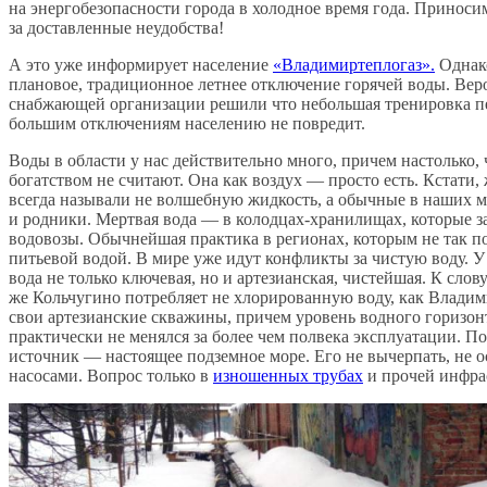
на энергобезопасности города в холодное время года. Приноси
за доставленные неудобства!
А это уже информирует население
«Владимиртеплогаз».
Однако
плановое, традиционное летнее отключение горячей воды. Вер
снабжающей организации решили что небольшая тренировка п
большим отключениям населению не повредит.
Воды в области у нас действительно много, причем настолько, 
богатством не считают. Она как воздух — просто есть. Кстати,
всегда называли не волшебную жидкость, а обычные в наших 
и родники. Мертвая вода — в колодцах-хранилищах, которые 
водовозы. Обычнейшая практика в регионах, которым не так по
питьевой водой. В мире уже идут конфликты за чистую воду. У 
вода не только ключевая, но и артезианская, чистейшая. К слову
же Кольчугино потребляет не хлорированную воду, как Владими
свои артезианские скважины, причем уровень водного горизон
практически не менялся за более чем полвека эксплуатации. П
источник — настоящее подземное море. Его не вычерпать, не 
насосами. Вопрос только в
изношенных трубах
и прочей инфра