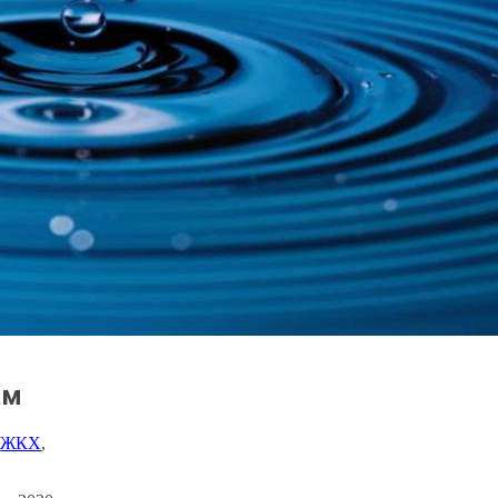
ам
 
ЖКХ
, 