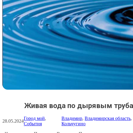
Живая вода по дырявым труб
Город мой
, 
Владимир
, 
Владимирская область
,
28.05.2024
События
Кольчугино