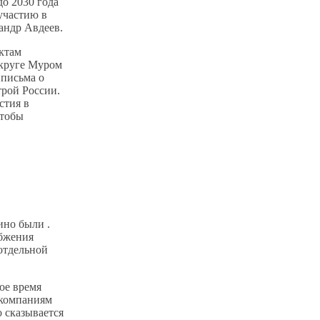
о 2030 года
участию в
андр Авдеев.
ектам
округе Муром
 письма о
рой России.
стия в
чтобы
ино были .
абжения
отдельной
ое время
 компаниям
 сказывается