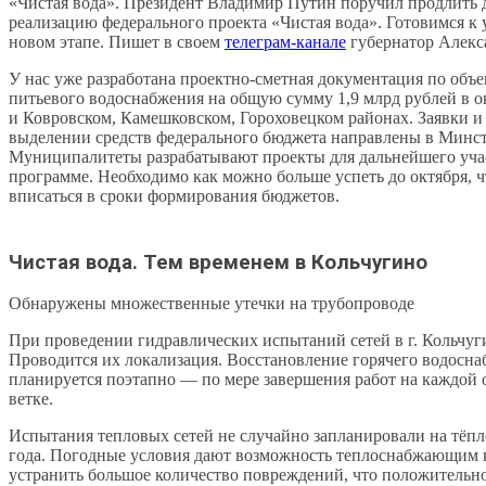
«Чистая вода». Президент Владимир Путин поручил продлить д
реализацию федерального проекта «Чистая вода». Готовимся к 
новом этапе. Пишет в своем
телеграм-канале
губернатор Алекс
У нас уже разработана проектно-сметная документация по объ
питьевого водоснабжения на общую сумму 1,9 млрд рублей в 
и Ковровском, Камешковском, Гороховецком районах. Заявки и
выделении средств федерального бюджета направлены в Минст
Муниципалитеты разрабатывают проекты для дальнейшего уча
программе. Необходимо как можно больше успеть до октября, 
вписаться в сроки формирования бюджетов.
Чистая вода. Тем временем в Кольчугино
Обнаружены множественные утечки на трубопроводе
При проведении гидравлических испытаний сетей в г. Кольчуг
Проводится их локализация. Восстановление горячего водосн
планируется поэтапно — по мере завершения работ на каждой 
ветке.
Испытания тепловых сетей не случайно запланировали на тёпл
года. Погодные условия дают возможность теплоснабжающим
устранить большое количество повреждений, что положительно