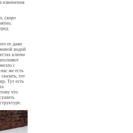
м извинения
, скоро
оятно,
еред
что ее даже
 живой водой
местах ключи
заполняют
везло с
нас же есть
 сказать, тот
р. Тут есть
та
отому что
осушить
структуре.