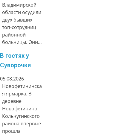
Владимирской
области осудили
двух бывших
топ-сотрудниц
районной
больницы. Они…
В гостях у
Суворочки
05.08.2026
Новофетининска
я ярмарка. В
деревне
Новофетинино
Кольчугинского
района впервые
прошла