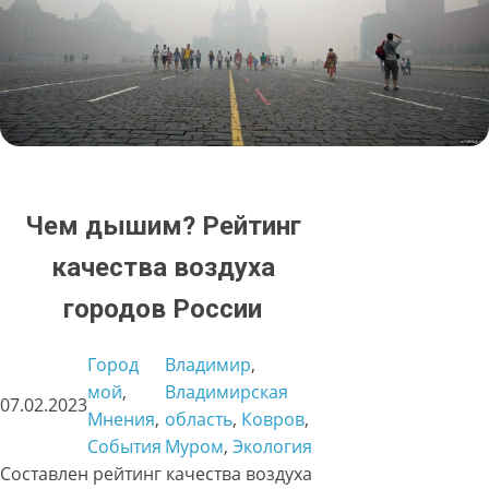
Чем дышим? Рейтинг
качества воздуха
городов России
Город
Владимир
, 
мой
, 
Владимирская
07.02.2023
Мнения
, 
область
, 
Ковров
, 
События
Муром
, 
Экология
Составлен рейтинг качества воздуха