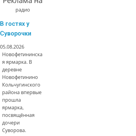
Реклама на
радио
В гостях у
Суворочки
05.08.2026
Новофетининска
я ярмарка. В
деревне
Новофетинино
Кольчугинского
района впервые
прошла
ярмарка,
посвящённая
дочери
Суворова.