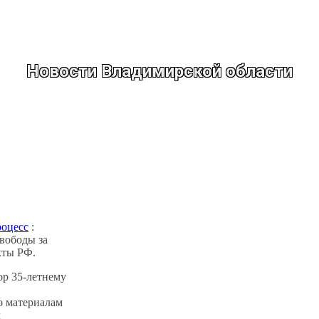
Новости Владимирской области
роцесс
:
вободы за
кты РФ.
ор 35-летнему
о материалам
л