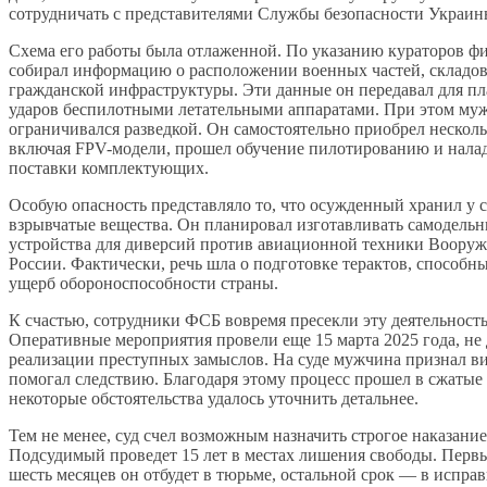
сотрудничать с представителями Службы безопасности Украин
Схема его работы была отлаженной. По указанию кураторов ф
собирал информацию о расположении военных частей, складов
гражданской инфраструктуры. Эти данные он передавал для п
ударов беспилотными летательными аппаратами. При этом му
ограничивался разведкой. Он самостоятельно приобрел несколь
включая FPV-модели, прошел обучение пилотированию и нала
поставки комплектующих.
Особую опасность представляло то, что осужденный хранил у с
взрывчатые вещества. Он планировал изготавливать самодель
устройства для диверсий против авиационной техники Воору
России. Фактически, речь шла о подготовке терактов, способн
ущерб обороноспособности страны.
К счастью, сотрудники ФСБ вовремя пресекли эту деятельность
Оперативные мероприятия провели еще 15 марта 2025 года, не
реализации преступных замыслов. На суде мужчина признал в
помогал следствию. Благодаря этому процесс прошел в сжатые 
некоторые обстоятельства удалось уточнить детальнее.
Тем не менее, суд счел возможным назначить строгое наказание
Подсудимый проведет 15 лет в местах лишения свободы. Первы
шесть месяцев он отбудет в тюрьме, остальной срок — в испра