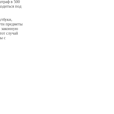
штраф в 500
ходиться под
утбуки,
Эти предметы
в законную
тот случай
ы с