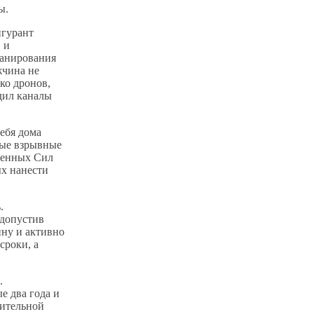
ы.
игурант
 и
ланирования
жчина не
ко дронов,
дил каналы
ебя дома
ные взрывные
женных Сил
ых нанести
.
 допустив
ину и активно
сроки, а
.
е два года и
вительной