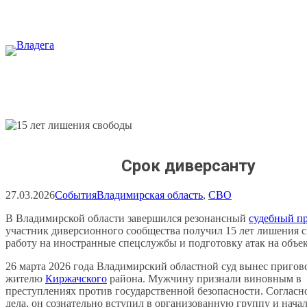
Перейти
к
содержимому
Срок диверсанту
27.03.2026
События
Владимирская область
, 
СВО
В Владимирской области завершился резонансный
судебный п
участник диверсионного сообщества получил 15 лет лишения с
работу на иностранные спецслужбы и подготовку атак на объе
26 марта 2026 года Владимирский областной суд вынес пригов
жителю
Киржачского
района. Мужчину признали виновным в
преступлениях против государственной безопасности. Согласн
дела, он сознательно вступил в организованную группу и нача