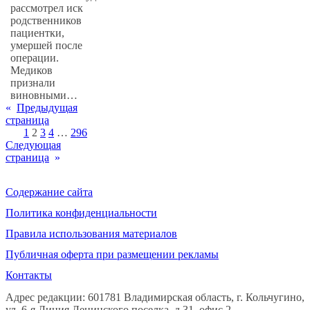
рассмотрел иск
родственников
пациентки,
умершей после
операции.
Медиков
признали
виновными…
«
Предыдущая
страница
1
2
3
4
…
296
Следующая
страница
»
Содержание сайта
Политика конфиденциальности
Правила использования материалов
Публичная оферта при размещении рекламы
Контакты
Адрес редакции: 601781 Владимирская область, г. Кольчугино,
ул. 6-я Линия Ленинского поселка, д.31, офис 2