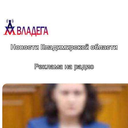
Перейти
к
содержимому
Новости Владимирской области
Реклама на радио