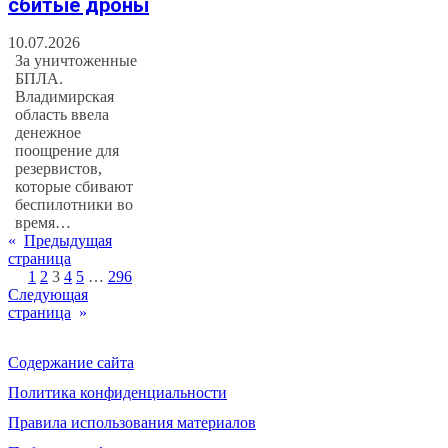
сбитые дроны
10.07.2026
За уничтоженные
БПЛА.
Владимирская
область ввела
денежное
поощрение для
резервистов,
которые сбивают
беспилотники во
время…
«
Предыдущая
страница
1
2
3
4
5
…
296
Следующая
страница
»
Содержание сайта
Политика конфиденциальности
Правила использования материалов