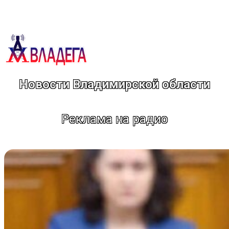
Перейти
к
содержимому
Новости Владимирской области
Реклама на радио