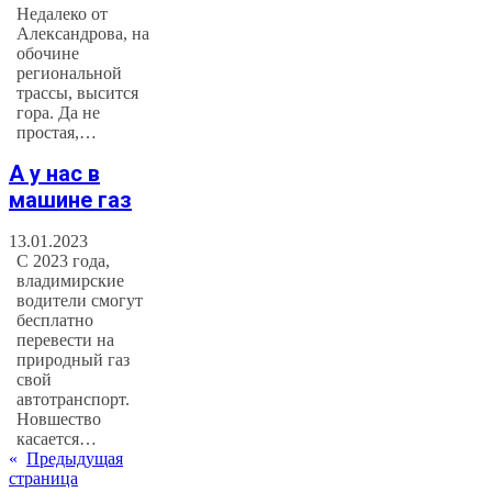
Недалеко от
Александрова, на
обочине
региональной
трассы, высится
гора. Да не
простая,…
А у нас в
машине газ
13.01.2023
С 2023 года,
владимирские
водители смогут
бесплатно
перевести на
природный газ
свой
автотранспорт.
Новшество
касается…
«
Предыдущая
страница