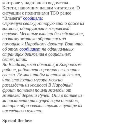
контроле у надзорного ведомства.
Кстати, напомним нашим читателям. О
ситуации с полигонами ТБО ранее
“Владега”
сообщала
:
Огромную свалку, которую видно даже из
космоса, обнаружили в ковровской
деревне. Местные власти бездействуют,
поэтому жители обратились за
помощью к Народному фронту. Вот что
об этом
сообщают
на официальных
страницах движения в социальных
сетях, итак:
Во Владимирской области, в Ковровском
районе, работает огромная незаконная
свалка. Её масштабы настолько велики,
что это пятно мусора можно
разглядеть из космоса! В Народный
фронт потоком пошли жалобы от
жителей деревни Ручей. Они в панике из-
за постоянно растущей горы отходов,
которая образовалась прямо в центре их
населённого пункта.
Spread the love