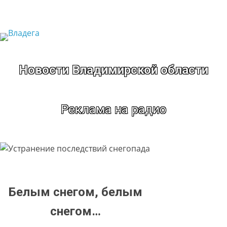
Перейти
к
содержимому
Новости Владимирской области
Реклама на радио
Белым снегом, белым
снегом…