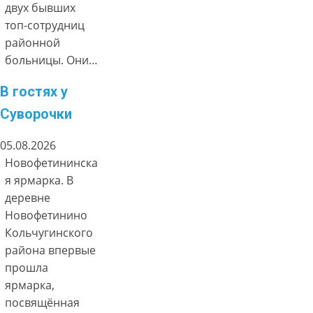
двух бывших
топ-сотрудниц
районной
больницы. Они…
В гостях у
Суворочки
05.08.2026
Новофетининска
я ярмарка. В
деревне
Новофетинино
Кольчугинского
района впервые
прошла
ярмарка,
посвящённая