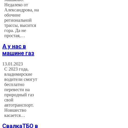
Недалеко от
Александрова, на
обочине
региональной
трассы, высится
гора. Да не
простая,…
А у нас в
машине газ
13.01.2023
С 2023 года,
владимирские
водители смогут
бесплатно
перевести на
природный газ
свой
автотранспорт.
Новшество
касается…
СвалкаТБО в