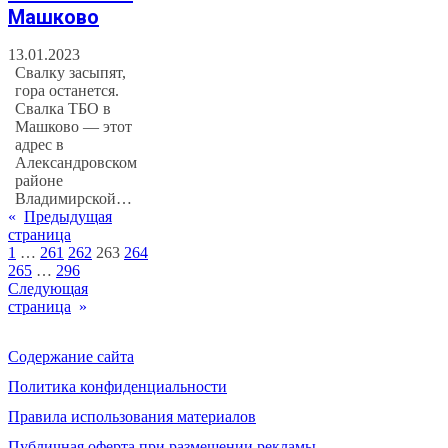
Машково
13.01.2023
Свалку засыпят,
гора останется.
Свалка ТБО в
Машково — этот
адрес в
Александровском
районе
Владимирской…
«
Предыдущая
страница
1
…
261
262
263
264
265
…
296
Следующая
страница
»
Содержание сайта
Политика конфиденциальности
Правила использования материалов
Публичная оферта при размещении рекламы