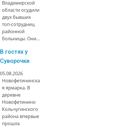
Владимирской
области осудили
двух бывших
топ-сотрудниц
районной
больницы. Они…
В гостях у
Суворочки
05.08.2026
Новофетининска
я ярмарка. В
деревне
Новофетинино
Кольчугинского
района впервые
прошла