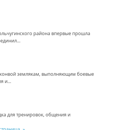
ольчугинского района впервые прошла
ъединил…
й конвой землякам, выполняющим боевые
ия и…
дка для тренировок, общения и
страница
»