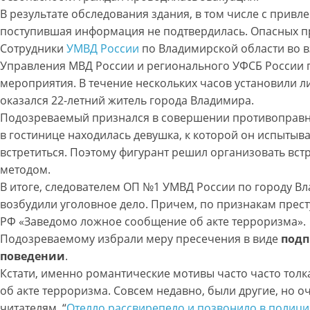
В результате обследования здания, в том числе с прив
поступившая информация не подтвердилась. Опасных п
Сотрудники
УМВД России
по Владимирской области во в
Управления МВД России и регионального УФСБ России 
мероприятия. В течение нескольких часов установили 
оказался 22-летний житель города Владимира.
Подозреваемый признался в совершении противоправны
в гостинице находилась девушка, к которой он испытыв
встретиться. Поэтому фигурант решил организовать вс
методом.
В итоге, следователем ОП №1 УМВД России по городу В
возбудили уголовное дело. Причем, по признакам престу
РФ «Заведомо ложное сообщение об акте терроризма».
Подозреваемому избрали меру пресечения в виде
подп
поведении
.
Кстати, именно романтические мотивы часто часто тол
об акте терроризма. Совсем недавно, были другие, но
читателям, “
Отелло рассвирепело и позвонило в полиц