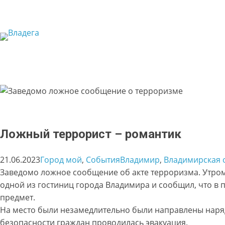
Перейти
к
содержимому
Ложный террорист – романтик
21.06.2023
Город мой
, 
События
Владимир
, 
Владимирская 
Заведомо ложное сообщение об акте терроризма. Утром
одной из гостиниц города Владимира и сообщил, что в
предмет.
На место были незамедлительно были направлены наря
безопасности граждан проводилась эвакуация.