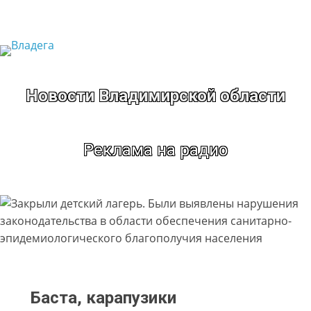
Перейти
к
содержимому
Новости Владимирской области
Реклама на радио
Баста, карапузики