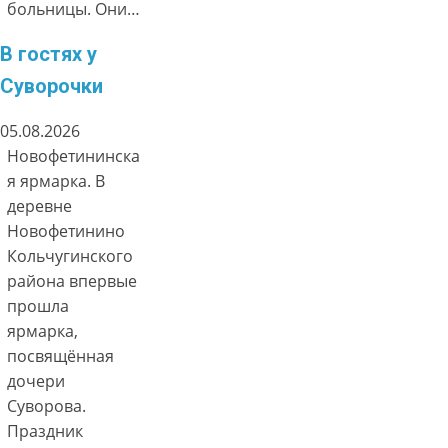
больницы. Они…
В гостях у
Суворочки
05.08.2026
Новофетининска
я ярмарка. В
деревне
Новофетинино
Кольчугинского
района впервые
прошла
ярмарка,
посвящённая
дочери
Суворова.
Праздник