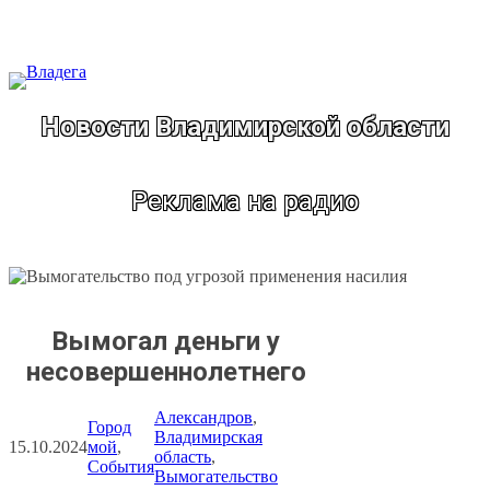
Перейти
к
содержимому
Новости Владимирской области
Реклама на радио
Вымогал деньги у
несовершеннолетнего
Александров
, 
Город
Владимирская
15.10.2024
мой
, 
область
, 
События
Вымогательство