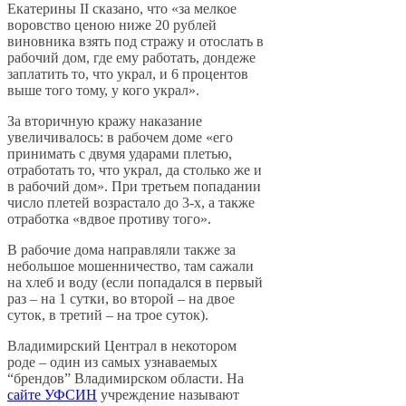
Екатерины II сказано, что «за мелкое
воровство ценою ниже 20 рублей
виновника взять под стражу и отослать в
рабочий дом, где ему работать, дондеже
заплатить то, что украл, и 6 процентов
выше того тому, у кого украл».
За вторичную кражу наказание
увеличивалось: в рабочем доме «его
принимать с двумя ударами плетью,
отработать то, что украл, да столько же и
в рабочий дом». При третьем попадании
число плетей возрастало до 3-х, а также
отработка «вдвое противу того».
В рабочие дома направляли также за
небольшое мошенничество, там сажали
на хлеб и воду (если попадался в первый
раз – на 1 сутки, во второй – на двое
суток, в третий – на трое суток).
Владимирский Централ в некотором
роде – один из самых узнаваемых
“брендов” Владимирском области. На
сайте УФСИН
учреждение называют