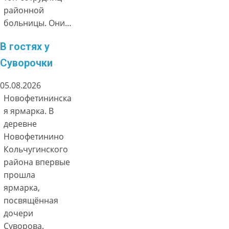
районной
больницы. Они…
В гостях у
Суворочки
05.08.2026
Новофетининска
я ярмарка. В
деревне
Новофетинино
Кольчугинского
района впервые
прошла
ярмарка,
посвящённая
дочери
Суворова.