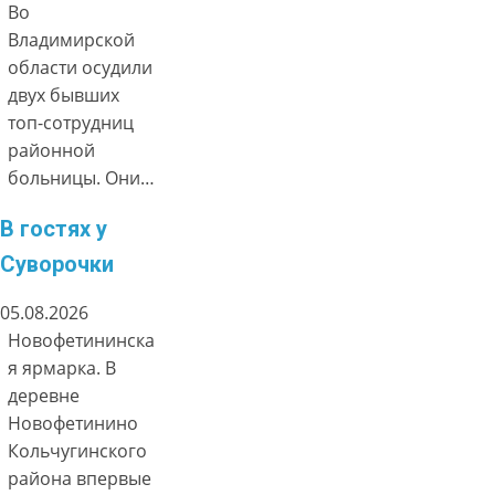
Во
Владимирской
области осудили
двух бывших
топ-сотрудниц
районной
больницы. Они…
В гостях у
Суворочки
05.08.2026
Новофетининска
я ярмарка. В
деревне
Новофетинино
Кольчугинского
района впервые