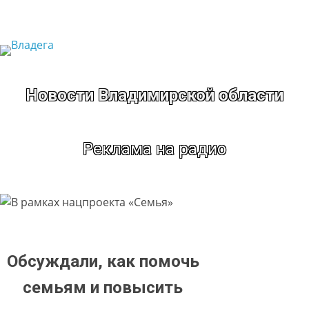
Перейти
к
содержимому
Новости Владимирской области
Реклама на радио
Обсуждали, как помочь
семьям и повысить