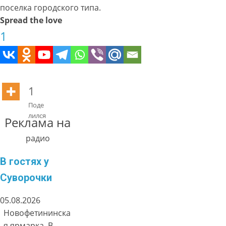
поселка городского типа.
Spread the love
1
1
Поде
лился
Реклама на
радио
В гостях у
Суворочки
05.08.2026
Новофетининска
я ярмарка. В