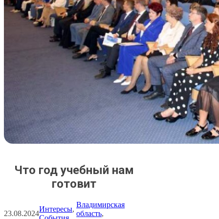
Что год учебный нам
готовит
Владимирская
Интересы
, 
23.08.2024
область
, 
События