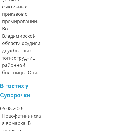
фиктивных
приказов о
премировании.
Во
Владимирской
области осудили
двух бывших
топ-сотрудниц
районной
больницы. Они…
В гостях у
Суворочки
05.08.2026
Новофетининска
я ярмарка. В
деревне