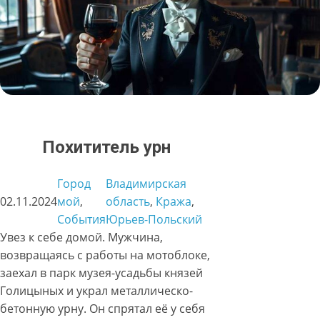
Похититель урн
Город
Владимирская
02.11.2024
мой
, 
область
, 
Кража
, 
События
Юрьев-Польский
Увез к себе домой. Мужчина,
возвращаясь с работы на мотоблоке,
заехал в парк музея-усадьбы князей
Голицыных и украл металлическо-
бетонную урну. Он спрятал её у себя