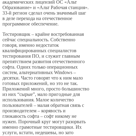
академических лицензий ОС «Альт
Образование» и «Альт Рабочая станция».
33-й регион сделал очень значимый шаг
в деле перехода на отечественное
программное обеспечение.
Тестировщик – крайне востребованная
сейчас специальность. Собственно
говоря, именно недостаток
квалифицированных специалистов
тестирования ПО, и служит главным
препятствием развития отечественного
софта. Одних только операционных
систем, альтернативных Windows –
десятки. Часто говорят что к ним мало
готовых приложений, но это не так.
Приложений много, просто большинство
из них “сырые”, мало пригодные для
использования. Малое количество
пользователей – малая обратная связь с
производителем – корявость и
глюкавость софта – софт никому не
нужен. Порочный круг могут разорвать
именно грамотные тестировщики. Их
услуги, кстати, недешевы, но зато