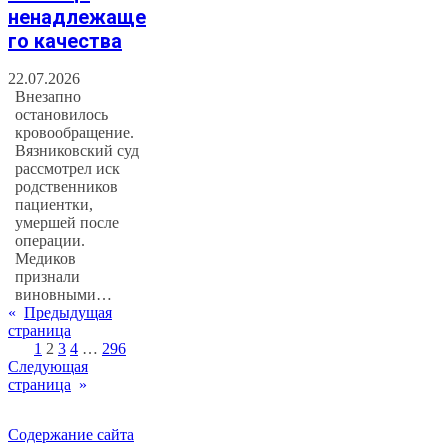
ненадлежаще
го качества
22.07.2026
Внезапно
остановилось
кровообращение.
Вязниковский суд
рассмотрел иск
родственников
пациентки,
умершей после
операции.
Медиков
признали
виновными…
«
Предыдущая
страница
1
2
3
4
…
296
Следующая
страница
»
Содержание сайта