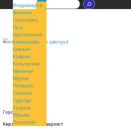
П
Владимир
Александров
о
Вязники
и
с
Гороховец
к
Гусь-
Хрустальный
Камешково
Киржач
Ковров
Кольчугино
Меленки
Муром
Петушки
Собинка
Судогда
Суздаль
Город мой
Юрьев-
Польский
Киржач. Полигон закроют