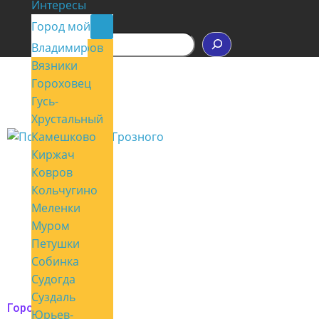
Интересы
Контакты
Город мой
П
Владимир
Александров
о
Вязники
и
с
Гороховец
к
Гусь-
Хрустальный
Камешково
Киржач
Ковров
Кольчугино
Меленки
Муром
Петушки
Собинка
Судогда
Суздаль
Город мой
Юрьев-