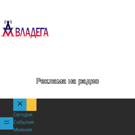
Метка:
самогон
Реклама на радио
Сегодня
События
Мнения