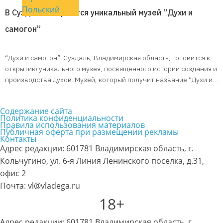
Польский
В Суздале откроется уникальный музей “Духи и
самогон”
“Духи и самогон”. Суздаль, Владимирская область, готовится к
открытию уникального музея, посвященного истории создания и
производства духов. Музей, который получит название “Духи и…
Содержание сайта
Политика конфиденциальности
Правила использования материалов
Публичная оферта при размещении рекламы
Контакты
Адрес редакции: 601781 Владимирская область, г.
Кольчугино, ул. 6-я Линия Ленинского поселка, д.31,
офис 2
Почта: vl@vladega.ru
18+
Адрес редакции: 601781 Владимирская область, г.