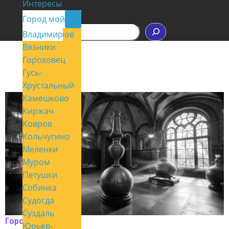
Интересы
Контакты
Город мой
П
Владимир
Александров
о
Вязники
и
с
Гороховец
к
Гусь-
Хрустальный
Камешково
Киржач
Ковров
Кольчугино
Меленки
Муром
Петушки
Собинка
Судогда
Суздаль
Город мой
Юрьев-