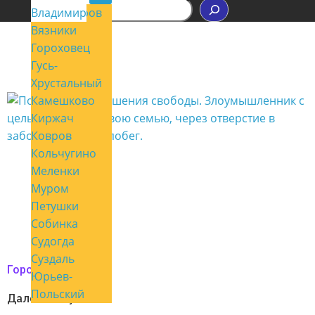
П
Владимир
Александров
о
Вязники
и
с
Гороховец
к
Гусь-
Хрустальный
Камешково
Киржач
Ковров
Кольчугино
Меленки
Муром
Петушки
Собинка
Судогда
Суздаль
Город мой
Юрьев-
Польский
Далеко не убежит